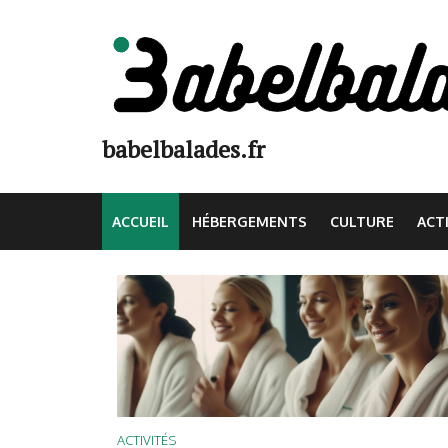
Aller
au
contenu
(Pressez
Entrée)
babelbalades.fr
ACCUEIL
HÉBERGEMENTS
CULTURE
ACT
ACTIVITÉS