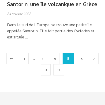
Santorin, une île volcanique en Grèce
24 octobre 2022
Dans le sud de l’Europe, se trouve une petite île
appelée Santorin. Elle fait partie des Cyclades et
est située …
Pagination
…
5
1
3
4
6
7
des
8
publications