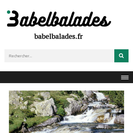
Aller
au
contenu
(Pressez
Entrée)
babelbalades.fr
Rechercher :