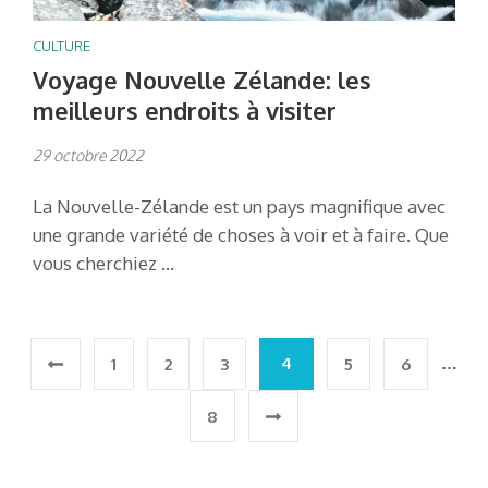
CULTURE
Voyage Nouvelle Zélande: les
meilleurs endroits à visiter
29 octobre 2022
La Nouvelle-Zélande est un pays magnifique avec
une grande variété de choses à voir et à faire. Que
vous cherchiez …
Pagination
4
…
1
2
3
5
6
des
8
publications