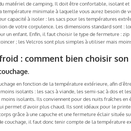
u matériel de camping. Il doit être confortable, isolant et
la température minimale à laquelle vous aurez besoin de v
eur capacité à isoler : les sacs pour les températures extrêm
onction de votre corpulence. Les dimensions standard sont :
un enfant. Enfin, il faut choisir le type de fermeture : zip
oincer ; les Velcros sont plus simples à utiliser mais moins
froid : comment bien choisir son
 couchage.
chage en fonction de la température extérieure, afin d’être 
 moins isolants : les sacs à viande, les semi-sac à dos et 
s moins isolants. Ils conviennent pour des nuits fraîches en
 qui permet d’avoir plus chaud. Ils sont idéaux pour le p
u corps grâce à une capuche et une fermeture éclair située su
c de couchage, il faut donc tenir compte de la température e