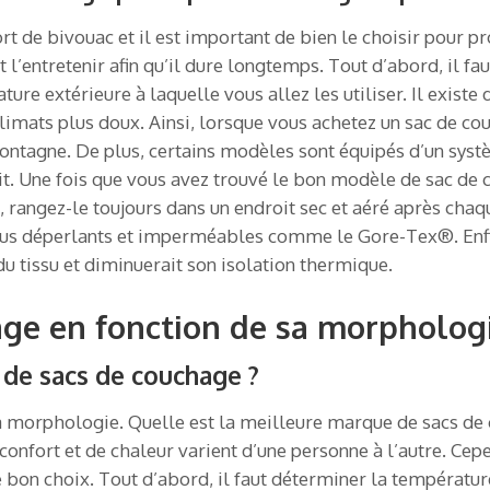
rt de bivouac et il est important de bien le choisir pour p
t l’entretenir afin qu’il dure longtemps. Tout d’abord, il f
ature extérieure à laquelle vous allez les utiliser. Il exis
climats plus doux. Ainsi, lorsque vous achetez un sac de 
tagne. De plus, certains modèles sont équipés d’un systèm
uit. Une fois que vous avez trouvé le bon modèle de sac de 
 rangez-le toujours dans un endroit sec et aéré après chaq
us déperlants et imperméables comme le Gore-Tex®. Enfin, 
u tissu et diminuerait son isolation thermique.
age en fonction de sa morphologi
 de sacs de couchage ?
a morphologie. Quelle est la meilleure marque de sacs de c
confort et de chaleur varient d’une personne à l’autre. Cepe
e bon choix. Tout d’abord, il faut déterminer la températu