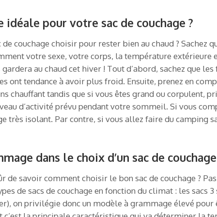
 idéale pour votre sac de couchage ?
c de couchage choisir pour rester bien au chaud ? Sachez q
ment votre sexe, votre corps, la température extérieure et 
s gardera au chaud cet hiver ! Tout d’abord, sachez que l
ont tendance à avoir plus froid. Ensuite, prenez en compte
 chauffant tandis que si vous êtes grand ou corpulent, pri
veau d’activité prévu pendant votre sommeil. Si vous compt
e très isolant. Par contre, si vous allez faire du camping 
mmage dans le choix d’un sac de couchage
 sûr de savoir comment choisir le bon sac de couchage ? Pas
 types de sacs de couchage en fonction du climat : les sacs 3 
iver), on privilégie donc un modèle à grammage élevé pour
 c’est la principale caractéristique qui va déterminer la 