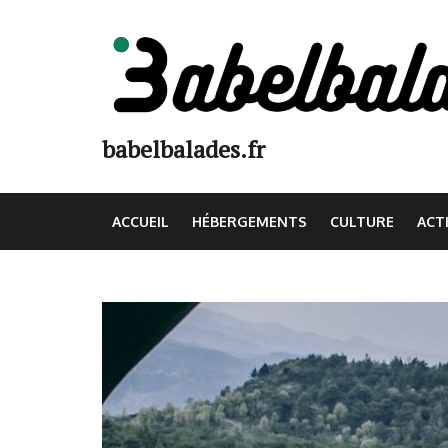
Aller
au
contenu
(Pressez
Entrée)
babelbalades.fr
ACCUEIL
HÉBERGEMENTS
CULTURE
ACT