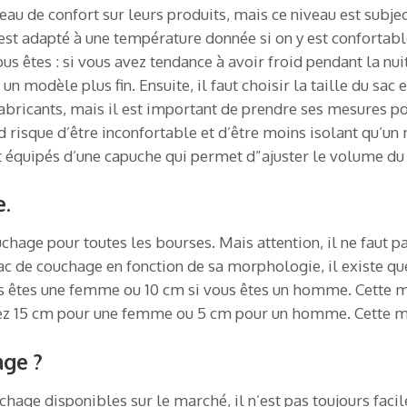
u de confort sur leurs produits, mais ce niveau est subject
st adapté à une température donnée si on y est confortable 
 êtes : si vous avez tendance à avoir froid pendant la nuit
n modèle plus fin. Ensuite, il faut choisir la taille du sac 
bricants, mais il est important de prendre ses mesures pou
rand risque d’être inconfortable et d’être moins isolant qu’
 équipés d’une capuche qui permet d”ajuster le volume du 
e.
age pour toutes les bourses. Mais attention, il ne faut pa
ac de couchage en fonction de sa morphologie, il existe qu
ous êtes une femme ou 10 cm si vous êtes un homme. Cette m
utez 15 cm pour une femme ou 5 cm pour un homme. Cette m
age ?
age disponibles sur le marché, il n’est pas toujours facile 