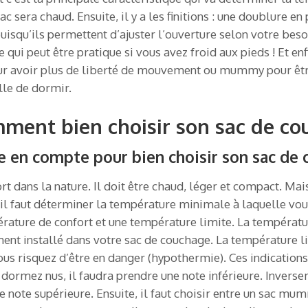
sac sera chaud. Ensuite, il y a les finitions : une doublure 
uisqu’ils permettent d’ajuster l’ouverture selon votre beso
i peut être pratique si vous avez froid aux pieds ! Et enfin
r avoir plus de liberté de mouvement ou mummy pour être
lle de dormir.
omment bien choisir son sac de co
re en compte pour bien choisir son sac de
rt dans la nature. Il doit être chaud, léger et compact. Ma
il faut déterminer la température minimale à laquelle vous
rature de confort et une température limite. La températu
nt installé dans votre sac de couchage. La température li
ous risquez d’être en danger (hypothermie). Ces indicati
s dormez nus, il faudra prendre une note inférieure. Invers
ne note supérieure. Ensuite, il faut choisir entre un sac 