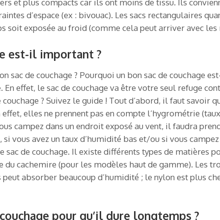
rs et plus compacts car ils ont moins de tissu. Ils convie
ntes d’espace (ex : bivouac). Les sacs rectangulaires quant
s soit exposée au froid (comme cela peut arriver avec le
 est-il important ?
son sac de couchage ? Pourquoi un bon sac de couchage est-i
En effet, le sac de couchage va être votre seul refuge contr
ouchage ? Suivez le guide ! Tout d’abord, il faut savoir q
 effet, elles ne prennent pas en compte l’hygrométrie (taux d
vous campez dans un endroit exposé au vent, il faudra prend
, si vous avez un taux d’humidité bas et/ou si vous campez 
e sac de couchage. Il existe différents types de matières p
ore du cachemire (pour les modèles haut de gamme). Les tro
s peut absorber beaucoup d’humidité ; le nylon est plus che
couchage pour qu’il dure longtemps ?