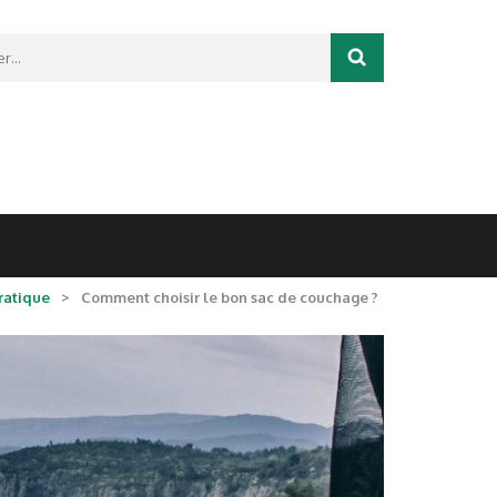
r :
ratique
>
Comment choisir le bon sac de couchage ?