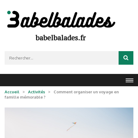
Aller
au
contenu
(Pressez
Entrée)
babelbalades.fr
Rechercher :
Accueil
>
Activités
>
Comment organiser un voyage en
famille mémorable ?