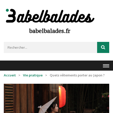
Aller
au
contenu
(Pressez
Entrée)
babelbalades.fr
Rechercher :
Accueil
>
Vie pratique
>
Quels vêtements porter au Japon ?